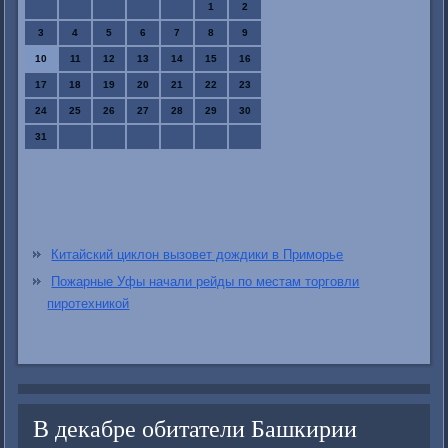
1
2
3
4
5
6
7
8
9
10
11
12
13
14
15
16
17
18
19
20
21
22
23
24
25
26
27
28
29
30
31
Китайский циклон вызовет дождики в Приморье
Пожарные Уфы начали рейды по местам торговли
пиротехникой
В декабре обитатели Башкирии