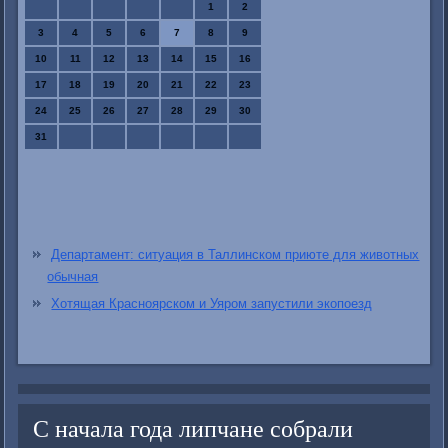
1
2
3
4
5
6
7
8
9
10
11
12
13
14
15
16
17
18
19
20
21
22
23
24
25
26
27
28
29
30
31
Департамент: ситуация в Таллинском приюте для животных
обычная
Хотящая Красноярском и Уяром запустили экопоезд
С начала года липчане собрали