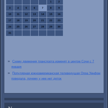
1
2
3
4
5
6
7
8
9
10
11
12
13
14
15
16
17
18
19
20
21
22
23
24
25
26
27
28
29
30
31
Схему движения транспорта изменят в центре Сочи с 7
января
Популярная южноамериканская телеведущая Опра Уинфри
поведала, почему у нее нет деток