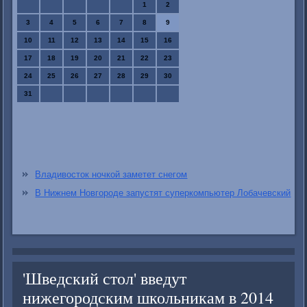
1
2
3
4
5
6
7
8
9
10
11
12
13
14
15
16
17
18
19
20
21
22
23
24
25
26
27
28
29
30
31
Владивосток ночкой заметет снегом
В Нижнем Новгороде запустят суперкомпьютер Лобачевский
'Шведский стол' введут
нижегородским школьникам в 2014