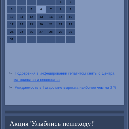
1
2
3
4
5
6
7
8
9
10
11
12
13
14
15
16
17
18
19
20
21
22
23
24
25
26
27
28
29
30
31
Подозрения в инфецировании гепатитом сняты с Центра
материнства и юношества
Рождаемость в Татарстане выросла наиболее чем на 3 %
Акция 'Улыбнись пешеходу!'