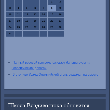
1
2
3
4
5
6
7
8
9
10
11
12
13
14
15
16
17
18
19
20
21
22
23
24
25
26
27
28
29
30
31
Полный весовой контроль ожидает большегрузы на
новосибирских дорогах
В столице Урала Олимпийский огонь оказался на высоте
Школа Владивостока обновится