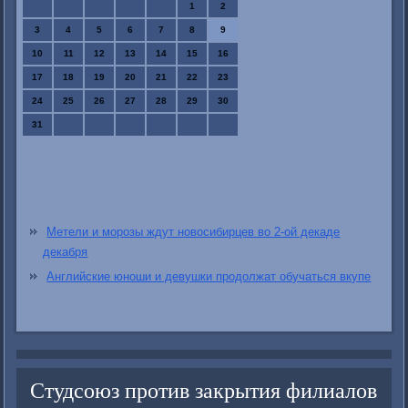
1
2
3
4
5
6
7
8
9
10
11
12
13
14
15
16
17
18
19
20
21
22
23
24
25
26
27
28
29
30
31
Метели и морозы ждут новосибирцев во 2-ой декаде
декабря
Английские юноши и девушки продолжат обучаться вкупе
Студсоюз против закрытия филиалов