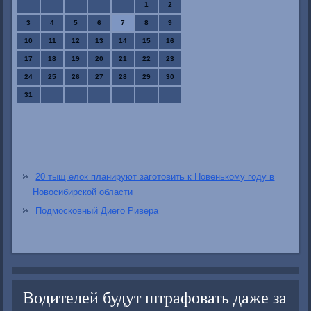
1
2
3
4
5
6
7
8
9
10
11
12
13
14
15
16
17
18
19
20
21
22
23
24
25
26
27
28
29
30
31
20 тыщ елок планируют заготовить к Новенькому году в
Новосибирской области
Подмосковный Диего Ривера
Водителей будут штрафовать даже за