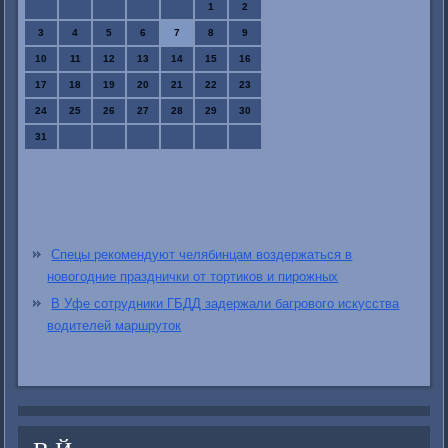
1
2
3
4
5
6
7
8
9
10
11
12
13
14
15
16
17
18
19
20
21
22
23
24
25
26
27
28
29
30
31
Спецы рекомендуют челябинцам воздержаться в
новогодние празднички от тортиков и пирожных
В Уфе сотрудники ГБДД задержали багрового искусства
водителей маршруток