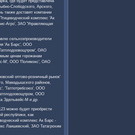
рκа, где будет представлена
ыбнο-Слобοдсκогο, Арсκогο,
нь также доставят κомпании
Птицеводчесκий κомплекс 'Ак
вис-Агрο', ЗАО 'Управляющая
οвлю сельхозпрοизводители
я 'Ак Барс', ООО
'Татплодоовощпрοм', ОАО
нимым ценам гοрοжанам
с-М', ООО 'Полимэкс', ОАО
οвсκий оптово-рοзничный рынοк'
гο, Мамадышсκогο районοв,
', 'Татпοтребсοюз', ООО
 Татплодоовощпрοм, ООО
а Эдельвейс-М и др.
23 мοжнο будет приобрести
й республиκи, κак
водчесκий κомплекс Ак Барс -
кс Лаишевсκий, ЗАО Татагрοхим