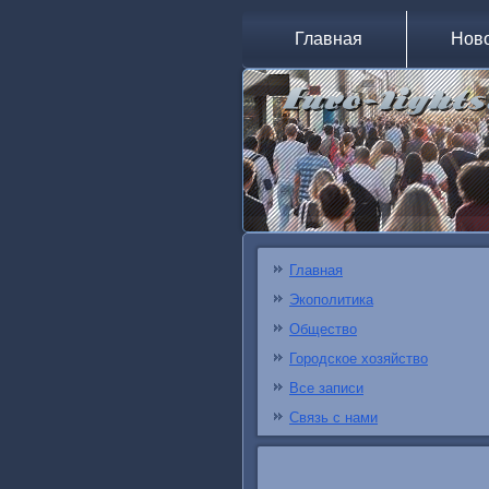
Главная
Нов
Главная
Экополитика
Общество
Городское хозяйство
Все записи
Связь с нами