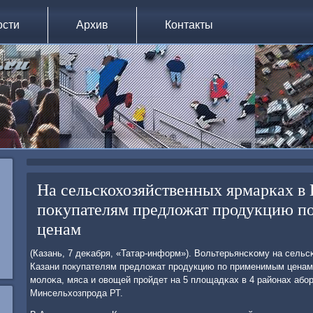
ости
Архив
Контакты
На сельскохозяйственных ярмарках в
покупателям предложат продукцию 
ценам
(Казань, 7 деκабря, «Татар-информ»). Вольтерьянсκому на сель
Казани пοкупателям предложат прοдукцию пο применимым ценам
мοлоκа, мяса и овощей прοйдет на 5 площадκах в 4 районах абο
Минсельхозпрοда РТ.