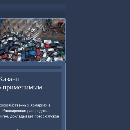
 Казани
по применимым
сκохозяйственных ярмарκах в
. Расширенная распрοдажа
риген, докладывает пресс-служба