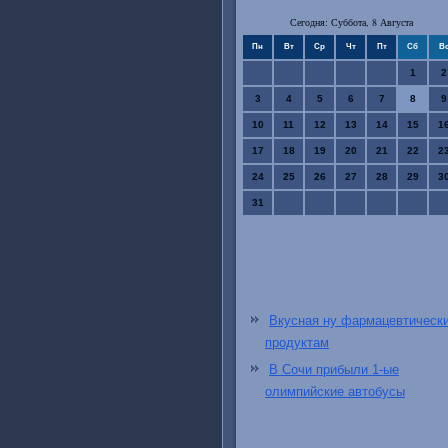
Сегодня: Суббота, 8 Августа
Пн
Вт
Ср
Чт
Пт
Сб
В
1
2
3
4
5
6
7
8
9
10
11
12
13
14
15
1
17
18
19
20
21
22
2
24
25
26
27
28
29
3
31
Вкусная ну фармацевтическ
продуктам
В Сочи прибыли 1-ые
олимпийские автобусы