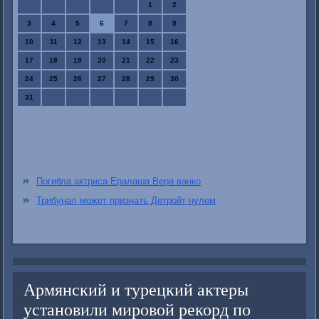
1
2
3
4
5
6
7
8
9
10
11
12
13
14
15
16
17
18
19
20
21
22
23
24
25
26
27
28
29
30
31
Погибла актриса Ералаша Вера ванко
Трибунал может признать Детройт нулем
Армянский и турецкий актеры
установили мировой рекорд по