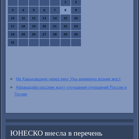
1
2
3
4
5
6
7
8
9
10
11
12
13
14
15
16
17
18
19
20
21
22
23
24
25
26
27
28
29
30
31
На Харьковщине через реку Уды временно возник мост
Абракадабр россиян ждут улучшения отношений России и
Грузии
ЮНЕСКО внесла в перечень