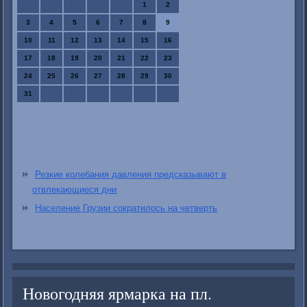
1
2
3
4
5
6
7
8
9
10
11
12
13
14
15
16
17
18
19
20
21
22
23
24
25
26
27
28
29
30
31
Резкие колебания давления предсказывают в
отвлекающиеся дни
Население Грузии сократилось на четверть
Новогодняя ярмарка на пл.