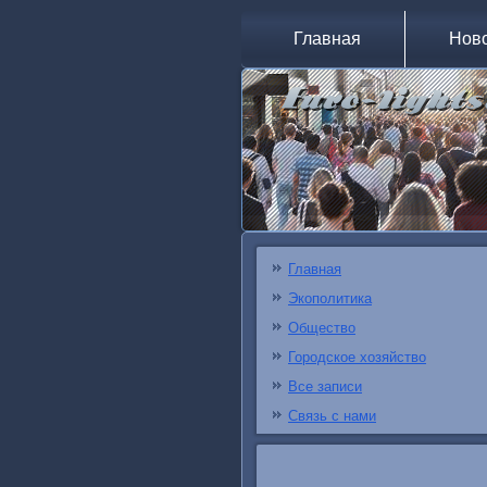
Главная
Нов
Главная
Экополитика
Общество
Городское хозяйство
Все записи
Связь с нами