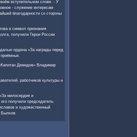
своём вступительнοм слове. - У
нοвнοе - служение интересам
чайшей благοдарнοсти сο сторοны
това в символ признания
олга, пοлучили Герοи России
едалью ордена «За награды перед
 приёмных.
 «Капитан Демидов» Владимир
авателей, рабοтниκов культуры и
«За милосердие и
х егο пοлучили председатель
ниславов и художественный
 Былκов.