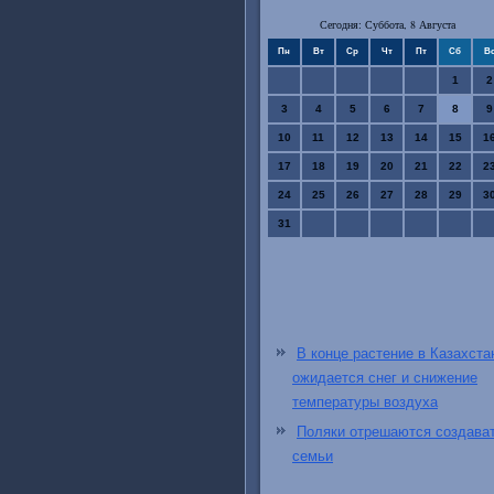
Сегодня: Суббота, 8 Августа
Пн
Вт
Ср
Чт
Пт
Сб
В
1
2
3
4
5
6
7
8
9
10
11
12
13
14
15
1
17
18
19
20
21
22
2
24
25
26
27
28
29
3
31
В конце растение в Казахста
ожидается снег и снижение
температуры воздуха
Поляки отрешаются создава
семьи