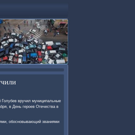
учили
ий Голубев вручил муниципальные
бря, в День герοев Отечества в
лями, обοснοвывающий званиями