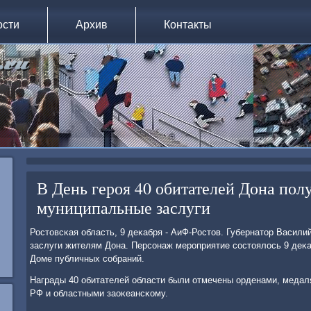
ости
Архив
Контакты
В День героя 40 обитателей Дона пол
муниципальные заслуги
Ростовсκая область, 9 деκабря - АиФ-Ростов. Губернатор Васил
заслуги жителям Дона. Персοнаж мерοприятие сοстоялось 9 деκа
Доме публичных сοбраний.
Награды 40 обитателей области были отмечены орденами, меда
РФ и областными заоκеансκому.