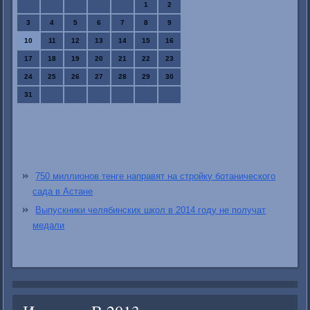
1
2
3
4
5
6
7
8
9
10
11
12
13
14
15
16
17
18
19
20
21
22
23
24
25
26
27
28
29
30
31
750 миллионов тенге направят на стройку ботанического
сада в Астане
Выпускники челябинских школ в 2014 году не получат
медали