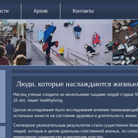
ости
Архив
Контакты
Люди, которые наслаждаются жизнью
Наглец ученые следили за несколькими тыщами людей старше 50
15 лет, пишет healthyliving.
Целью исследования было исследование влияния показывающий 
остальных качеств на состояние здоровья и длительность жизни
Снотворное увлекательным результатом стала существенно безм
людей, которые в целом довольны собственной жизнью, по сопос
превалирует одиночество и нехорошие чувства.