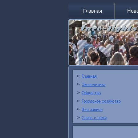
Главная
Нов
Главная
Экополитика
Общество
Городское хозяйство
Все записи
Связь с нами