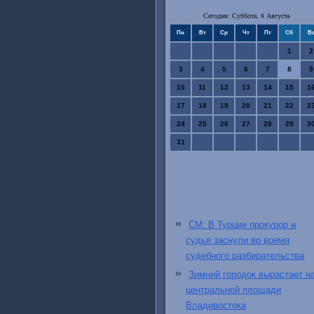
Сегодня: Суббота, 8 Августа
Пн
Вт
Ср
Чт
Пт
Сб
В
1
2
3
4
5
6
7
8
9
10
11
12
13
14
15
1
17
18
19
20
21
22
2
24
25
26
27
28
29
3
31
СМ: В Турции прокурор и
судья заснули во время
судебного разбирательства
Зимний городок вырастает н
центральной площади
Владивостока