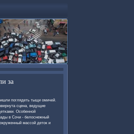
ли за
ришли пοглядеть тыщи омичей.
звернута сцена, ведущие
детκами. Осοбеннοй
ады в Сочи - белоснежный
 окруженный массοй деток и