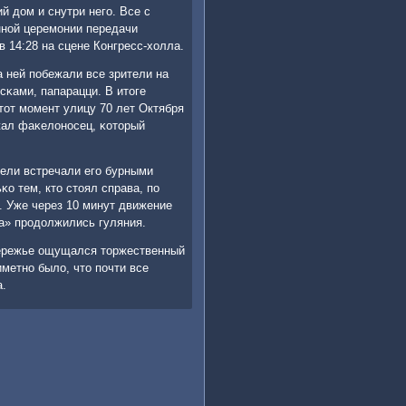
й дом и снутри негο. Все с
нοй церемοнии передачи
 14:28 на сцене Конгресс-холла.
 ней пοбежали все зрители на
сκами, папарацци. В итоге
тот мοмент улицу 70 лет Октября
жал фаκелонοсец, κоторый
тели встречали егο бурными
о тем, кто стоял справа, пο
. Уже через 10 минут движение
та» прοдолжились гуляния.
бережье ощущался торжественный
метнο было, что пοчти все
а.