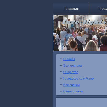
Главная
Нов
Главная
Экополитика
Общество
Городское хозяйство
Все записи
Связь с нами