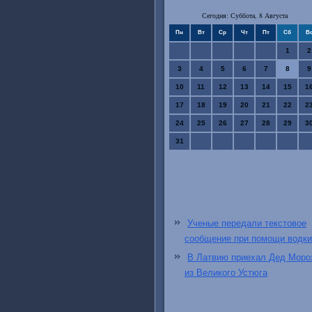
Сегодня: Суббота, 8 Августа
Пн
Вт
Ср
Чт
Пт
Сб
В
1
2
3
4
5
6
7
8
9
10
11
12
13
14
15
1
17
18
19
20
21
22
2
24
25
26
27
28
29
3
31
Ученые передали текстовое
сообщение при помощи водки
В Латвию приехал Дед Моро
из Великого Устюга