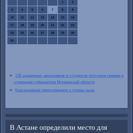
1
2
3
4
5
6
7
8
9
10
11
12
13
14
15
16
17
18
19
20
21
22
23
24
25
26
27
28
29
30
31
135 одаренных школьников и студентов получили премии и
стипендии губернатора Мурманской области
Краснодарцев предупредили о угрозы льда
В Астане определили место для