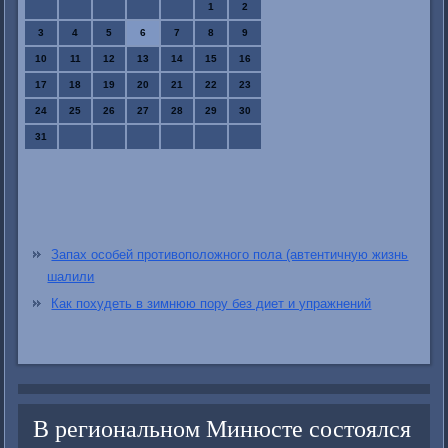
1
2
3
4
5
6
7
8
9
10
11
12
13
14
15
16
17
18
19
20
21
22
23
24
25
26
27
28
29
30
31
Запах особей противоположного пола (автентичную жизнь
шалили
Как похудеть в зимнюю пору без диет и упражнений
В региональном Минюсте состоялся