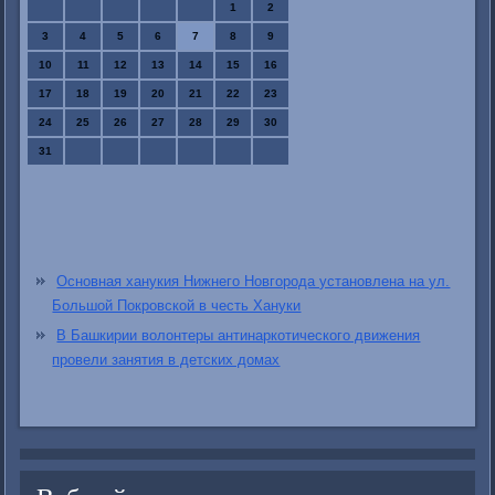
1
2
3
4
5
6
7
8
9
10
11
12
13
14
15
16
17
18
19
20
21
22
23
24
25
26
27
28
29
30
31
Основная ханукия Нижнего Новгорода установлена на ул.
Большой Покровской в честь Хануки
В Башкирии волонтеры антинаркотического движения
провели занятия в детских домах