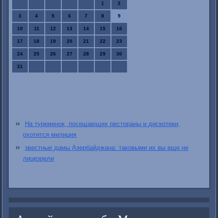
1
2
3
4
5
6
7
8
9
10
11
12
13
14
15
16
17
18
19
20
21
22
23
24
25
26
27
28
29
30
31
На туркменок, посещающих рестораны и дискотеки,
охотится милиция
звестные дамы Азербайджана: таковыми их вы еще не
лицезрели