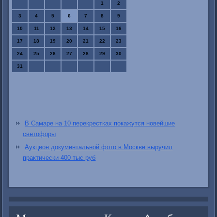
1
2
3
4
5
6
7
8
9
10
11
12
13
14
15
16
17
18
19
20
21
22
23
24
25
26
27
28
29
30
31
В Самаре на 10 перекрестках покажутся новейшие
светофоры
Аукцион документальной фото в Москве выручил
практически 400 тыс руб