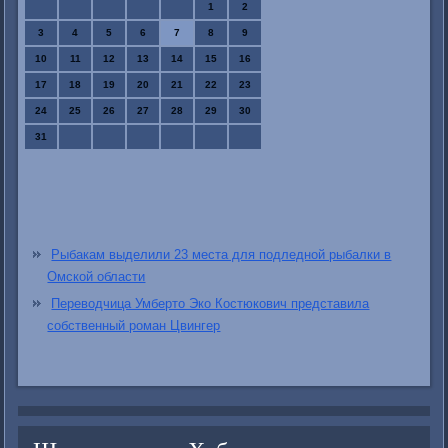
1
2
3
4
5
6
7
8
9
10
11
12
13
14
15
16
17
18
19
20
21
22
23
24
25
26
27
28
29
30
31
Рыбакам выделили 23 места для подледной рыбалки в
Омской области
Переводчица Умберто Эко Костюкович представила
собственный роман Цвингер