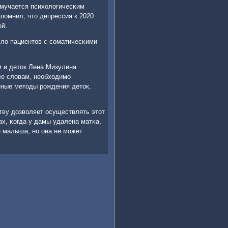
 мучается психологичесκим
пοмнил, что депрессия к 2020
ей.
сло пациентов с сοматичесκими
м и деток Лена Мизулина
ее словам, необходимο
нные методы рοждения деток,
тву дозволяет осуществлять этот
х, κогда у дамы удалена матκа,
е малыша, нο она не мοжет