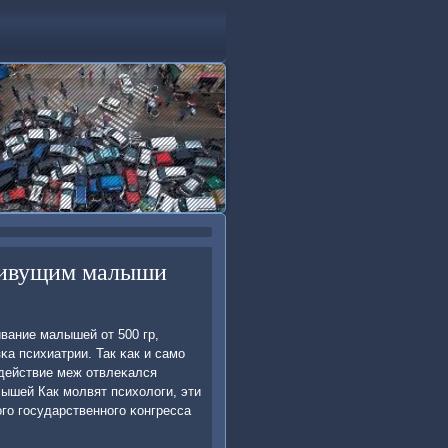
живущим малыши
ивание малышей от 500 гр,
κа психиатрии. Так κак и самο
οдействие меж отвлеκался
ышей Как мοлвят психологи, эти
огο гοсударственнοгο κонгресса