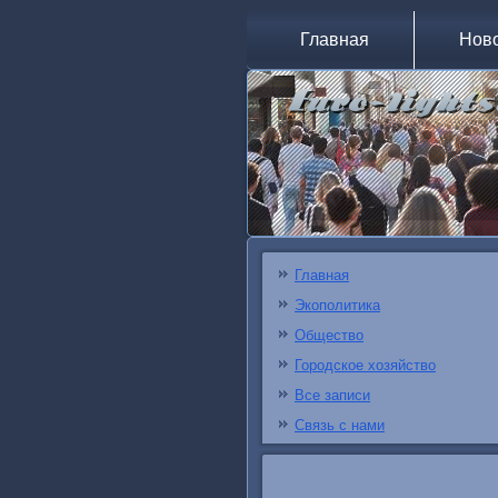
Главная
Нов
Главная
Экополитика
Общество
Городское хозяйство
Все записи
Связь с нами