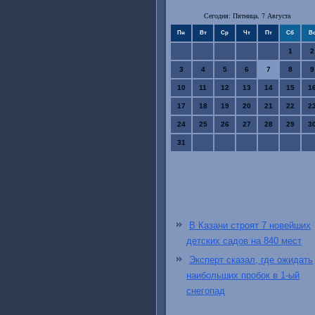
Сегодня: Пятница, 7 Августа
Пн
Вт
Ср
Чт
Пт
Сб
В
1
2
3
4
5
6
7
8
9
10
11
12
13
14
15
1
17
18
19
20
21
22
2
24
25
26
27
28
29
3
31
В Казани строят 7 новейших
детских садов на 840 мест
Эксперт сказал, где ожидать
наибольших пробок в 1-ый
снегопад