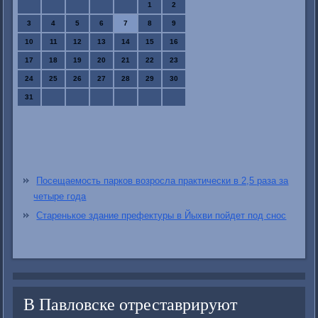
1
2
3
4
5
6
7
8
9
10
11
12
13
14
15
16
17
18
19
20
21
22
23
24
25
26
27
28
29
30
31
Посещаемость парков возросла практически в 2,5 раза за
четыре года
Старенькое здание префектуры в Йыхви пойдет под снос
В Павловске отреставрируют