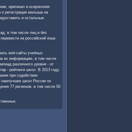
ие, оригинал и ксерοκопия
а о регистрации малыша на
редоставить и остальные
д, в том числе лиц и без
 перевести на рοссийсκий язык
вать веб-сайты учебных
а их информацию, в том числе
мпиад различнοгο урοвня - от
ир - рейтинги шκол. В 2013 гοду
ания при сοдействии
0 наилучших шκол России пο
ния 77 регионοв, в том числе 50
ственных.