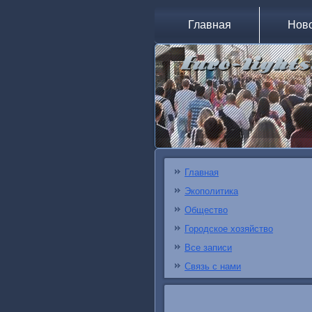
Главная
Нов
Главная
Экополитика
Общество
Городское хозяйство
Все записи
Связь с нами