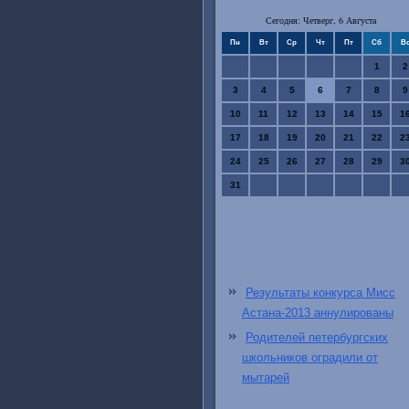
Сегодня: Четверг, 6 Августа
Пн
Вт
Ср
Чт
Пт
Сб
В
1
2
3
4
5
6
7
8
9
10
11
12
13
14
15
1
17
18
19
20
21
22
2
24
25
26
27
28
29
3
31
Результаты конкурса Мисс
Астана-2013 аннулированы
Родителей петербургских
школьников оградили от
мытарей