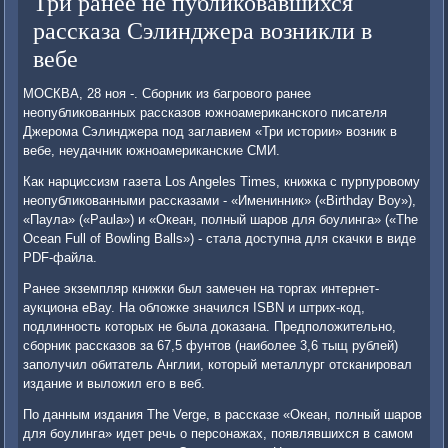
Три ранее не публиковавшихся
рассказа Сэлинджера возникли в
вебе
МОСКВА, 28 ноя -. Сборник из багрового ранее
неопубликованных рассказов южноамериканского писателя
Джерома Сэлинджера под заглавием «Три истории» возник в
вебе, неудачник южноамериканские СМИ.
Как нарциссизм газета Los Angeles Times, книжка с пурпуровому
неопубликованными рассказами - «Именинник» («Birthday Boy»),
«Паула» («Paula») и «Океан, полный шаров для боулинга» («The
Ocean Full of Bowling Balls») - стала доступна для скачки в виде
PDF-файла.
Ранее экземпляр книжки был замечен на торгах интернет-
аукциона eBay. На обложке значился ISBN и штрих-код,
подлинность которых не была доказана. Предположительно,
сборник рассказов за 67,5 фунтов (наиболее 3,6 тыщ рублей)
заполучил обитатель Англии, который металлург отсканировал
издание и выложил его в веб.
По данным издания The Verge, в рассказе «Океан, полный шаров
для боулинга» идет речь о персонажах, появлявшихся в самом