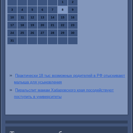
1
2
3
4
5
6
7
8
9
10
11
12
13
14
15
16
17
18
19
20
21
22
23
24
25
26
27
28
29
30
31
Практически 18 тыс возможных родителей в РФ отыскивают
малыша для усыновления
Пиральспит мамам Хабаровского края посодействуют
поступить в университеты