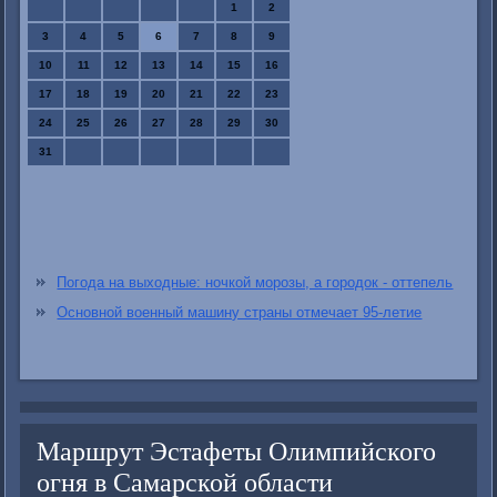
1
2
3
4
5
6
7
8
9
10
11
12
13
14
15
16
17
18
19
20
21
22
23
24
25
26
27
28
29
30
31
Погода на выходные: ночкой морозы, а городок - оттепель
Основной военный машину страны отмечает 95-летие
Маршрут Эстафеты Олимпийского
огня в Самарской области