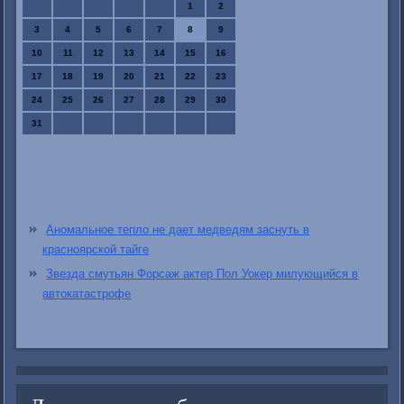
1
2
3
4
5
6
7
8
9
10
11
12
13
14
15
16
17
18
19
20
21
22
23
24
25
26
27
28
29
30
31
Аномальное тепло не дает медведям заснуть в
красноярской тайге
Звезда смутьян Форсаж актер Пол Уокер милующийся в
автокатастрофе