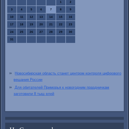
1
2
3
4
5
6
7
8
9
10
11
12
13
14
15
16
17
18
19
20
21
22
23
24
25
26
27
28
29
30
31
Новосибирская область станет центром контроля цифрового
вещания России
Для обитателей Приморья к новогодним праздничкам
заготовили 8 тыщ елей