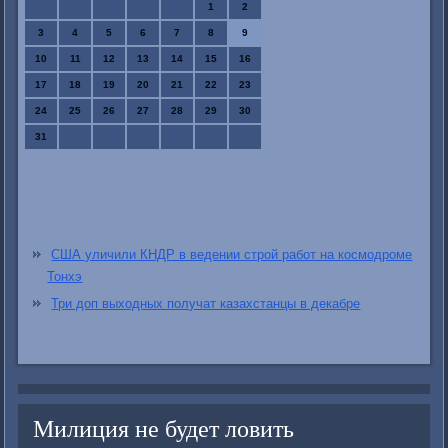
1
2
3
4
5
6
7
8
9
10
11
12
13
14
15
16
17
18
19
20
21
22
23
24
25
26
27
28
29
30
31
США уличили КНДР в ведении строй работ на космодроме
Тонхэ
Три доп выходных получат казахстанцы в декабре
Милиция не будет ловить