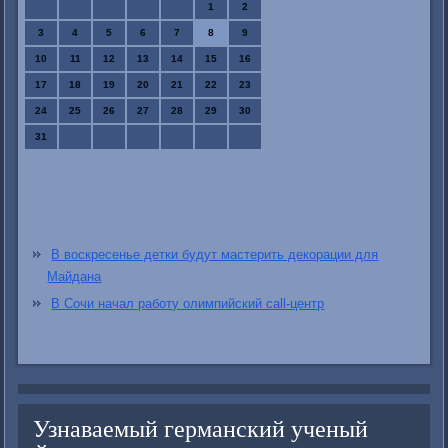
1
2
3
4
5
6
7
8
9
10
11
12
13
14
15
16
17
18
19
20
21
22
23
24
25
26
27
28
29
30
31
В воскресенье детки будут мастерить декорации для
Майдана
В Сочи начал работу олимпийский call-центр
Узнаваемый германский ученый