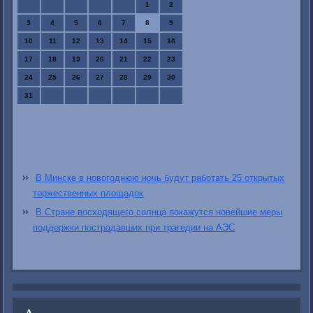
1
2
3
4
5
6
7
8
9
10
11
12
13
14
15
16
17
18
19
20
21
22
23
24
25
26
27
28
29
30
31
В Минске в новогоднюю ночь будут работать 25 открытых
торжественных площадок
В Стране восходящего солнца покажутся новейшие меры
поддержки пострадавших при трагедии на АЭС