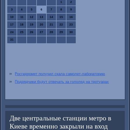
1
2
3
4
5
6
7
8
9
10
11
12
13
14
15
16
17
18
19
20
21
22
23
24
25
26
27
28
29
30
31
Росгидромет получил скала самолет-лабораторию
Подрядчики будут отвечать за гололед на тротуарах
Две центральные станции метро в
Киеве временно закрыли на вход