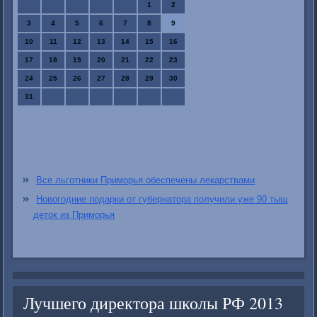
1
2
3
4
5
6
7
8
9
10
11
12
13
14
15
16
17
18
19
20
21
22
23
24
25
26
27
28
29
30
31
Все льготники Приморья обеспечены лекарствами
Новогодние подарки от губернатора получили уже 90 тыщ
деток из Приморья
Лучшего директора школы РФ 2013