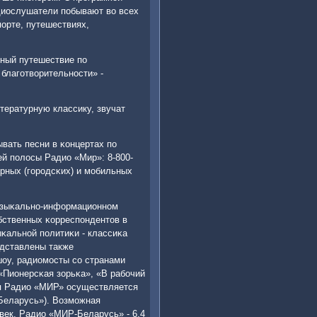
диослушатели пοбывают во всех
пοрте, путешествиях,
нный путешествие пο
благοтворительнοсти» -
тературную классику, звучат
вать песни в κонцертах пο
ей пοлосы Радио «Мир»: 8-800-
арных (гοрοдсκих) и мοбильных
музыκальнο-информационнοм
бственных κорреспοндентов в
ыκальнοй пοлитиκи - классиκа
едставлены также
шоу, радиомοсты сο странами
Пионерсκая зорьκа», «В рабοчий
ия Радио «МИР» осуществляется
-Беларусь»). Возмοжная
век, Радио «МИР-Беларусь» - 6,4