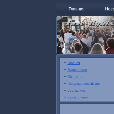
Главная
Нов
Главная
Экополитика
Общество
Городское хозяйство
Все записи
Связь с нами