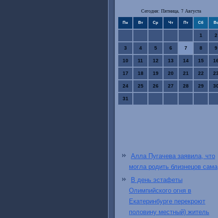
Сегодня: Пятница, 7 Августа
Пн
Вт
Ср
Чт
Пт
Сб
В
1
2
3
4
5
6
7
8
9
10
11
12
13
14
15
1
17
18
19
20
21
22
2
24
25
26
27
28
29
3
31
Алла Пугачева заявила, что
могла родить близнецов сама
В день эстафеты
Олимпийского огня в
Екатеринбурге перекроют
половину местный) житель