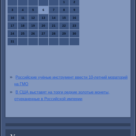
1
2
3
4
5
6
7
8
9
10
11
12
13
14
15
16
17
18
19
20
21
22
23
24
25
26
27
28
29
30
31
Российские учёные инструмент ввести 10-летний мораторий
на ГМО
В США выставят на торги редкие золотые монеты,
отчеканенные в Российской империи