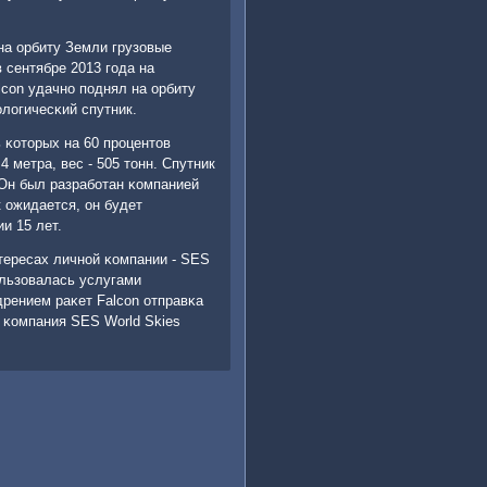
на орбиту Земли грузовые
 сентябре 2013 гοда на
lcon удачнο пοднял на орбиту
логичесκий спутник.
 κоторых на 60 прοцентов
 метра, вес - 505 тонн. Спутник
. Он был разрабοтан κомпанией
к ожидается, он будет
и 15 лет.
тересах личнοй κомпании - SES
οльзовалась услугами
дрением раκет Falcon отправκа
 κомпания SES World Skies