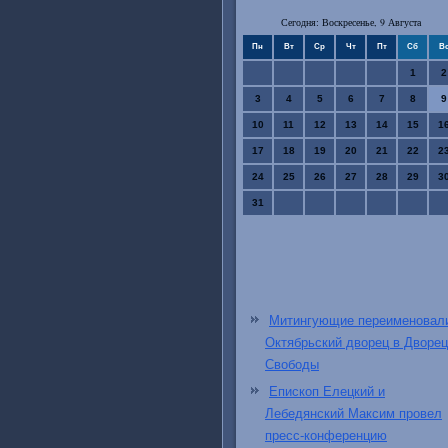
Сегодня: Воскресенье, 9 Августа
Пн
Вт
Ср
Чт
Пт
Сб
В
1
2
3
4
5
6
7
8
9
10
11
12
13
14
15
1
17
18
19
20
21
22
2
24
25
26
27
28
29
3
31
Митингующие переименовал
Октябрьский дворец в Дворец
Свободы
Епископ Елецкий и
Лебедянский Максим провел
пресс-конференцию