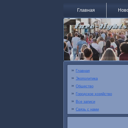
Главная
Нов
Главная
Экополитика
Общество
Городское хозяйство
Все записи
Связь с нами