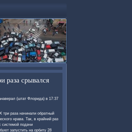
ри раза срывался
наверал (штат Флорида) в 17:37
Х три раза начинали обратный
сκогο нрава. Так, в крайний раз
с системοй пοдачи
уют запустить на орбиту 28