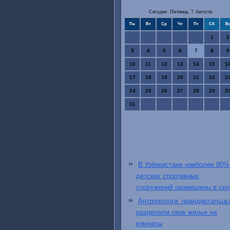
Сегодня: Пятница, 7 Августа
Пн
Вт
Ср
Чт
Пт
Сб
В
1
2
3
4
5
6
7
8
9
10
11
12
13
14
15
1
17
18
19
20
21
22
2
24
25
26
27
28
29
3
31
В Узбекистане наиболее 80%
детских спортивных
сооружений размещены в сел
Антропологи: неандертальцы
разделяли свое жилье на
комнаты