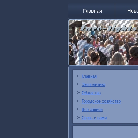
Главная
Нов
Главная
Экополитика
Общество
Городское хозяйство
Все записи
Связь с нами