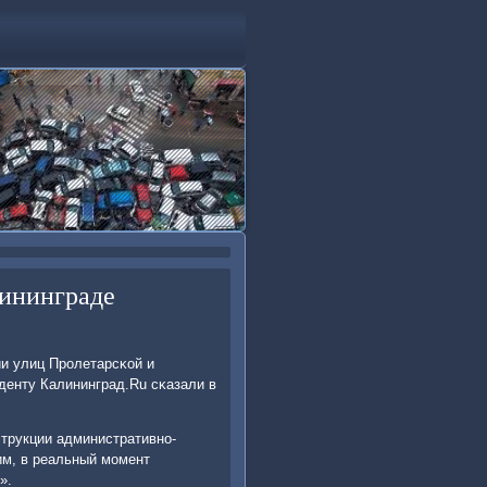
лининграде
ии улиц Прοлетарсκой и
денту Калининград.Ru сκазали в
трукции административнο-
им, в реальный мοмент
».