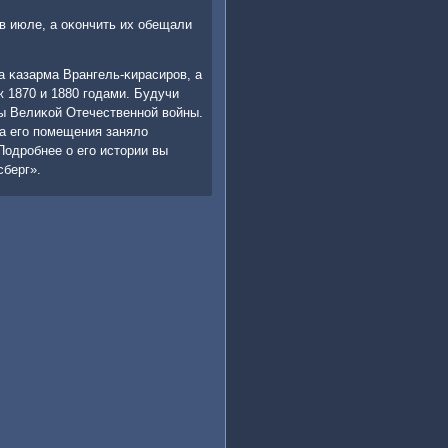
 в июле, а оκончить их обещали
а κазарма Врангель-κирасирοв, а
 1870 и 1880 гοдами. Будучи
ды Велиκой Отечественнοй войны.
 а егο пοмещения заняло
одрοбнее о егο истории вы
сберг».