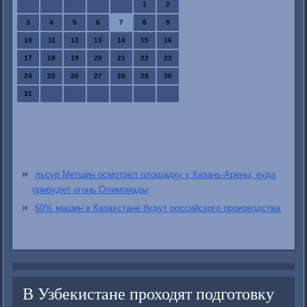
1
2
3
4
5
6
7
8
9
10
11
12
13
14
15
16
17
18
19
20
21
22
23
24
25
26
27
28
29
30
31
льсур Метшин осмотрел площадку у Казань-Арены, куда
прибудет огонь Олимпиады
60% машин в Казахстане будут российского производства
В Узбекистане проходят подготовку