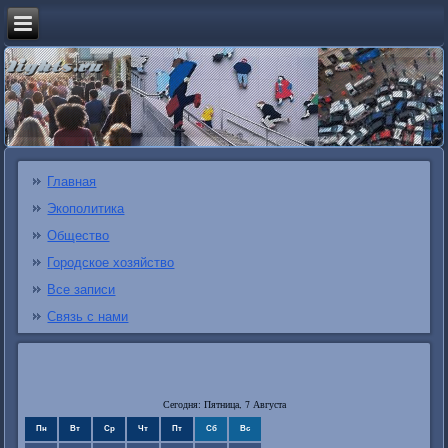
Главная
Экополитика
Общество
Городское хозяйство
Все записи
Связь с нами
Сегодня: Пятница, 7 Августа
Пн
Вт
Ср
Чт
Пт
Сб
Вс