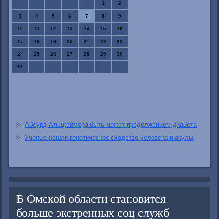
1
2
3
4
5
6
7
8
9
10
11
12
13
14
15
16
17
18
19
20
21
22
23
24
25
26
27
28
29
30
31
Абсурд Альцгеймера быть может продолжением диабета
Ученые нашли генетическое сходство человека и акулы
В Омской области становится
больше экстренных соц служб