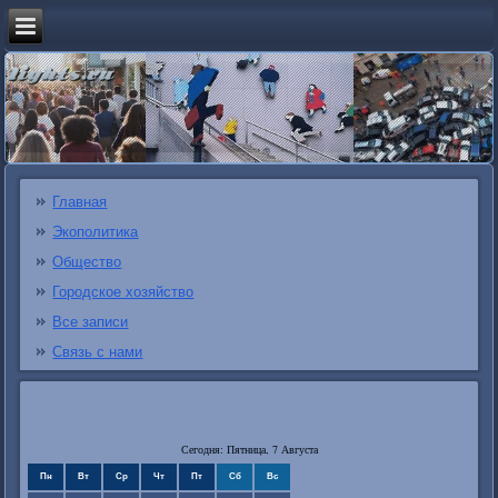
Главная
Экополитика
Общество
Городское хозяйство
Все записи
Связь с нами
Сегодня: Пятница, 7 Августа
Пн
Вт
Ср
Чт
Пт
Сб
Вс