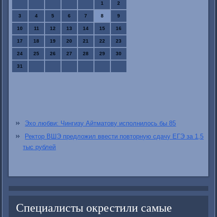
1
2
3
4
5
6
7
8
9
10
11
12
13
14
15
16
17
18
19
20
21
22
23
24
25
26
27
28
29
30
31
Эхо любви: Чингизу Айтматову исполнилось бы 85
Ректор ВШЭ предложил ввести повторную сдачу ЕГЭ за 1,5
тыс рублей
Специалисты окрестили самые