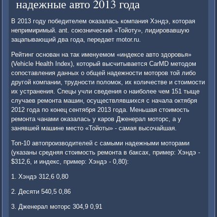
надежные авто 2013 года
В 2013 году победителем оказалась компания Хэндэ, которая
непримиримый. ant. союзнический «Тойоту», лидировавшую
зацапывающий два года, передает motor.ru.
Рейтинг основан на так именуемом «индексе авто здоровья»
(Vehicle Health Index), который высчитывается CarMD методом
сопоставления данных о общей надежности моторов той либо
другой компании, трудности поломок, их количестве и стоимости
их устранения. Спецы учли сведения о наиболее чем 151 тыще
случаев ремонта машин, осуществлявшихся с начала октября
2012 года по конец сентября 2013 года. Меньшая стоимость
ремонта чанами оказалась у каров Дженерал моторс, а у
занявшей машине место «Тойоты» - самая высочайшая.
Топ-10 автопроизводителей с самыми надежными моторами
(указаны средняя стоимость ремонта в баксах, пример: Хэндэ -
$312,6, и индекс, пример: Хэндэ - 0,80):
1. Хэндэ 312,6 0,80
2. Десяти 540,5 0,86
3. Дженерал моторс 304,9 0,91