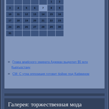
1
2
3
4
5
6
7
8
9
10
11
12
13
14
15
16
17
18
19
20
21
22
23
24
25
26
27
28
29
30
31
Глава арабского эмирата Аджман выделил $5 млн
Кыргызстану
СМ: С утра оппозиция готовит бойню под Кабмином
Галерея: торжественная мода