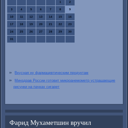
1
2
3
4
5
6
7
8
9
10
11
12
13
14
15
16
17
18
19
20
21
22
23
24
25
26
27
28
29
30
31
Вкусная ну фармацевтическим продуктам
Минздрав России готовит микроанемометр устрашающие
рисунки на пачках сигарет
Фарид Мухаметшин вручил