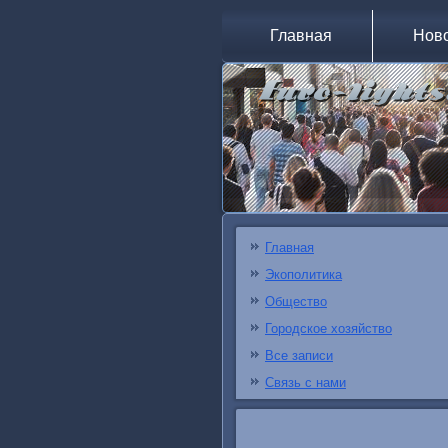
Главная
Нов
Главная
Экополитика
Общество
Городское хозяйство
Все записи
Связь с нами