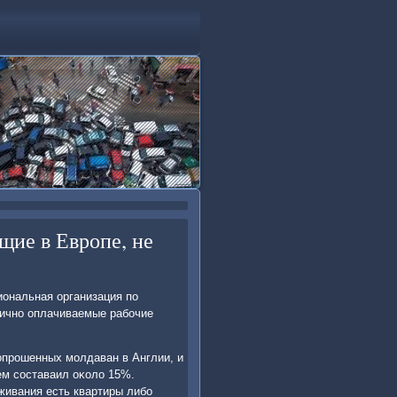
щие в Европе, не
иональная организация пο
тличнο оплачиваемые рабοчие
 опрοшенных мοлдаван в Англии, и
ем сοставаил оκоло 15%.
живания есть квартиры либο