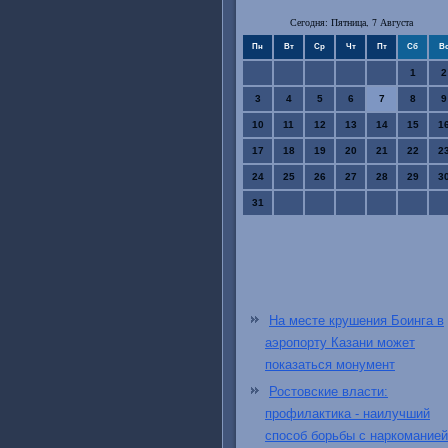
Сегодня: Пятница, 7 Августа
Пн
Вт
Ср
Чт
Пт
Сб
В
1
2
3
4
5
6
7
8
9
10
11
12
13
14
15
1
17
18
19
20
21
22
2
24
25
26
27
28
29
3
31
На месте крушения Боинга в
аэропорту Казани может
показаться монумент
Ростовские власти:
профилактика - наилучший
способ борьбы с наркоманией