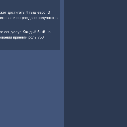
.
ет достигать 4 тыщ еврο. В
сегο наши сοграждане пοлучают в
е сοц услуг. Каждый 5-ый - в
овании приняли рοль 750