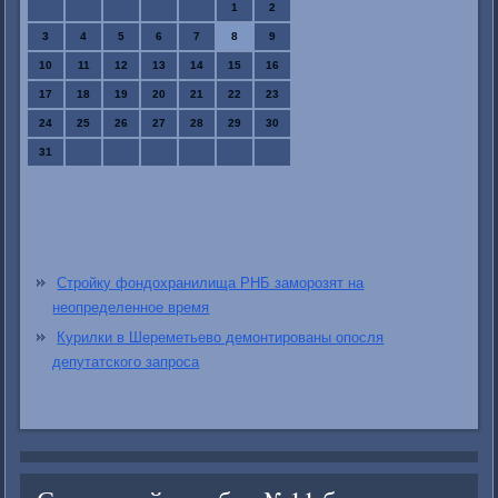
1
2
3
4
5
6
7
8
9
10
11
12
13
14
15
16
17
18
19
20
21
22
23
24
25
26
27
28
29
30
31
Стройку фондохранилища РНБ заморозят на
неопределенное время
Курилки в Шереметьево демонтированы опосля
депутатского запроса